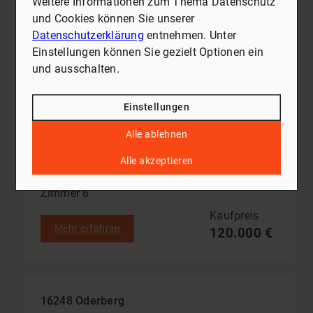
Weitere Informationen zum Thema Datenschutz
und Cookies können Sie unserer
Datenschutzerklärung
entnehmen. Unter
Einstellungen können Sie gezielt Optionen ein
und ausschalten.
Einstellungen
Alle ablehnen
Resthof mit Geschichte – Wohnhaus, Scheunen und Stallgebäude auf großzügigem Grundstück
Alle akzeptieren
Wohnfläche ca. 203 m²
Zimmer 6
Kaufpreis
Mehr erfahren
120.000 €
16248 Oderberg