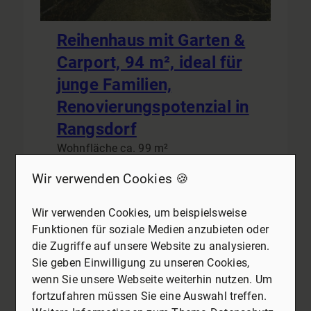
Reihenhaus mit Garten &
Carport, 94 m², ideal für
junge Familien,
Renovierungspotenzial in
Rangsdorf
Wohnfläche ca. 99 m²
Zimmer 4
Wir verwenden Cookies 🍪
Kaufpreis
Mehr erfahren
275.000 €
Wir verwenden Cookies, um beispielsweise
Funktionen für soziale Medien anzubieten oder
die Zugriffe auf unsere Website zu analysieren.
Sie geben Einwilligung zu unseren Cookies,
16269 Wriezen
wenn Sie unsere Webseite weiterhin nutzen. Um
Haus zu kaufen
fortzufahren müssen Sie eine Auswahl treffen.