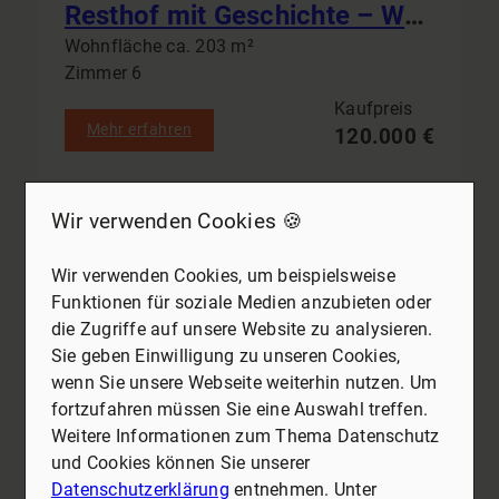
Resthof mit Geschichte – Wohnhaus, Scheunen und Stallgebäude auf großzügigem Grundstück
Wohnfläche ca. 203 m²
Zimmer 6
Kaufpreis
Mehr erfahren
120.000 €
Wir verwenden Cookies 🍪
16248 Oderberg
Grundstück zu kaufen
Wir verwenden Cookies, um beispielsweise
Funktionen für soziale Medien anzubieten oder
die Zugriffe auf unsere Website zu analysieren.
Sie geben Einwilligung zu unseren Cookies,
wenn Sie unsere Webseite weiterhin nutzen. Um
fortzufahren müssen Sie eine Auswahl treffen.
Weitere Informationen zum Thema Datenschutz
und Cookies können Sie unserer
Datenschutzerklärung
entnehmen. Unter