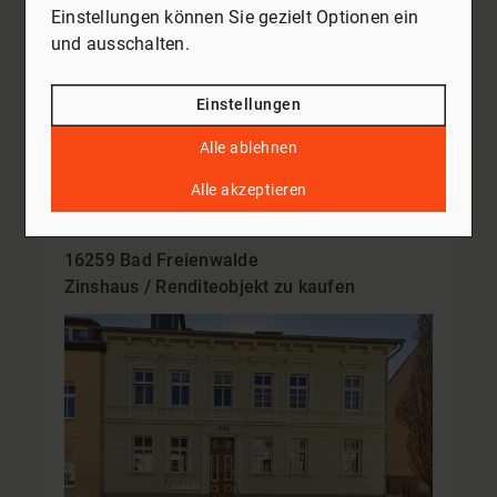
Einstellungen können Sie gezielt Optionen ein
und ausschalten.
Sonnige Hanglage in Oderberg: Erschlossene Grundstücke ab 377 m² – Naturnah, bebaubar, bauträgerfrei
Grundstücksfläche ca. 377 m²
Einstellungen
Kaufpreis
Mehr erfahren
Alle ablehnen
32.750 €
Alle akzeptieren
16259 Bad Freienwalde
Zinshaus / Renditeobjekt zu kaufen