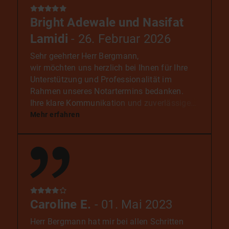
Bright Adewale und Nasifat
Lamidi
- 26. Februar 2026
Sehr geehrter Herr Bergmann,
wir möchten uns herzlich bei Ihnen für Ihre
Unterstützung und Professionalität im
Rahmen unseres Notartermins bedanken.
Ihre klare Kommunikation und zuverlässige
Organisation haben wesentlich dazu
Mehr erfahren
beigetragen, dass alles reibungslos verlaufen
ist. Wir wissen Ihr Engagement für unser
Projekt sehr zu schätzen.
Für unsere Familie ist dies ein ganz
besonderer Meilenstein, und wir sind
dankbar, dass Sie uns auf diesem Weg
begleiten.
Caroline E.
- 01. Mai 2023
Vielen Dank nochmals für Ihre hervorragende
Arbeit.
Herr Bergmann hat mir bei allen Schritten