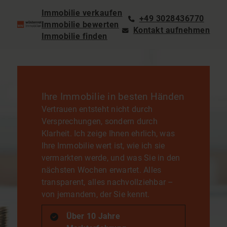
Immobilie verkaufen
+49 3028436770
Immobilie bewerten
Kontakt aufnehmen
Immobilie finden
Ihre Immobilie in besten Händen
Vertrauen entsteht nicht durch
Versprechungen, sondern durch
Klarheit. Ich zeige Ihnen ehrlich, was
Ihre Immobilie wert ist, wie ich sie
vermarkten werde, und was Sie in den
nächsten Wochen erwartet. Alles
transparent, alles nachvollziehbar –
von jemandem, der Sie kennt.
Über 10 Jahre