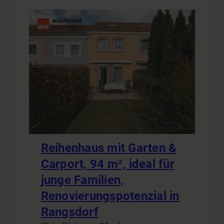
Reihenhaus mit Garten &
Carport, 94 m², ideal für
junge Familien,
Renovierungspotenzial in
Rangsdorf