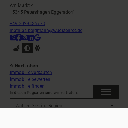
Am Markt 4
15345 Petershagen Eggersdorf
+49 3028436770
mathias.bergmann@wuestenrot.de
Nach oben
Immobilie verkaufen
Immobilie bewerten
Immobilie finden
In diesen Regionen sind wir vertreten:
Kontakt