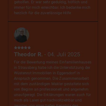
Mit freundlichen Grüßen Bright & Nasifat.
geholfen. Er war sehr geduldig, höflich und
immer für mich erreichbar. Ich bedanke mich
herzlich für die zuverlässige Hilfe
Theodor R.
- 04. Juli 2025
Für die Bewertung meines Einfamilienhauses
in Strausberg habe ich die Unterstützung der
Wüstenrot Immobilien in Eggersdorf in
Anspruch genommen. Die Zusammenarbeit
mit dem zuständigen Makler gestaltete sich
von Beginn an professionell und angenehm
unaufgeregt. Die Erklärungen waren auch für
mich als Laien gut nachvollziehbar und
zeugten von einer tiefen Kenntnis des