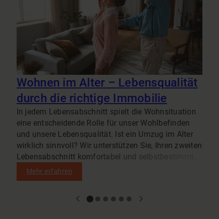
i
u
b
b
e
V
Wohnen im Alter – Lebensqualität
durch die richtige Immobilie
In jedem Lebensabschnitt spielt die Wohnsituation
eine entscheidende Rolle für unser Wohlbefinden
und unsere Lebensqualität. Ist ein Umzug im Alter
wirklich sinnvoll? Wir unterstützen Sie, Ihren zweiten
Lebensabschnitt komfortabel und selbstbestimmt
zu gestalten.
Mehr erfahren