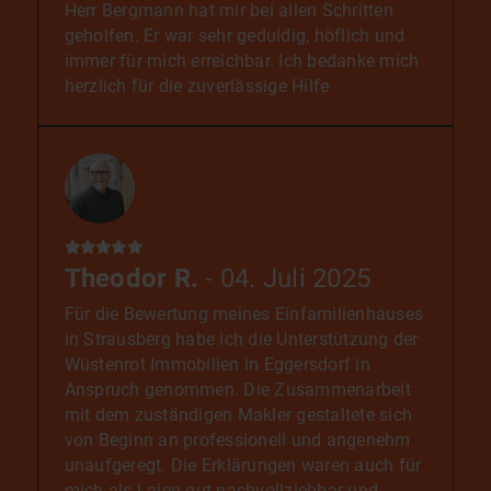
Arbeit.
Herr Bergmann hat mir bei allen Schritten
Mit freundlichen Grüßen Bright & Nasifat.
geholfen. Er war sehr geduldig, höflich und
immer für mich erreichbar. Ich bedanke mich
herzlich für die zuverlässige Hilfe
Theodor R.
- 04. Juli 2025
Für die Bewertung meines Einfamilienhauses
in Strausberg habe ich die Unterstützung der
Wüstenrot Immobilien in Eggersdorf in
Anspruch genommen. Die Zusammenarbeit
mit dem zuständigen Makler gestaltete sich
von Beginn an professionell und angenehm
unaufgeregt. Die Erklärungen waren auch für
mich als Laien gut nachvollziehbar und