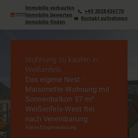
Immobilie verkaufen
+49 3028436770
Immobilie bewerten
Kontakt aufnehmen
Immobilie finden
Wohnung zu kaufen in
Weißenfels
Das eigene Nest -
Maisonette-Wohnung mit
Sonnenbalkon 57 m²
Weißenfels-West frei
nach Vereinbarung
Kleine Etagenwohnung