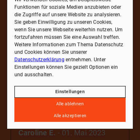
Funktionen für soziale Medien anzubieten oder
die Zugriffe auf unsere Website zu analysieren.
Bright Adewale und Nasifat
Sie geben Einwilligung zu unseren Cookies,
wenn Sie unsere Webseite weiterhin nutzen. Um
Lamidi
- 26. Februar 2026
fortzufahren müssen Sie eine Auswahl treffen.
Sehr geehrter Herr Bergmann,
Weitere Informationen zum Thema Datenschutz
wir möchten uns herzlich bei Ihnen für Ihre
und Cookies können Sie unserer
Unterstützung und Professionalität im
Datenschutzerklärung
entnehmen. Unter
Rahmen unseres Notartermins bedanken.
Einstellungen können Sie gezielt Optionen ein
Ihre klare Kommunikation und zuverlässige
und ausschalten.
Organisation haben wesentlich dazu
Mehr erfahren
beigetragen, dass alles reibungslos verlaufen
ist. Wir wissen Ihr Engagement für unser
Einstellungen
Projekt sehr zu schätzen.
Alle ablehnen
Für unsere Familie ist dies ein ganz
besonderer Meilenstein, und wir sind
Alle akzeptieren
dankbar, dass Sie uns auf diesem Weg
begleiten.
Caroline E.
- 01. Mai 2023
Vielen Dank nochmals für Ihre hervorragende