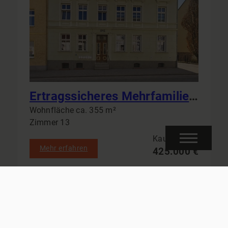
Ertragssicheres Mehrfamilienhaus in Bad Freienwalde: 6 Einheiten & Garagen als solide Kapitalanlage
Wohnfläche ca. 355 m²
Zimmer 13
Kaufpreis
Mehr erfahren
425.000 €