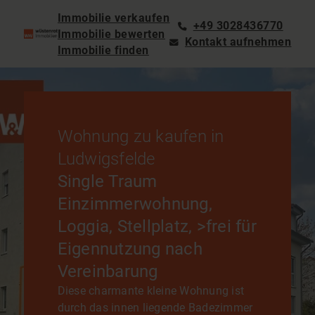
Immobilie verkaufen
+49 3028436770
Immobilie bewerten
Kontakt aufnehmen
Immobilie finden
Wohnung zu kaufen in
Ludwigsfelde
Single Traum
Einzimmerwohnung,
Loggia, Stellplatz, >frei für
Eigennutzung nach
Vereinbarung
Diese charmante kleine Wohnung ist
durch das innen liegende Badezimmer