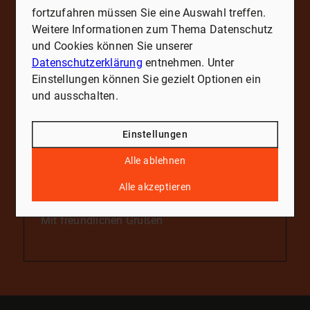
fortzufahren müssen Sie eine Auswahl treffen.
Weitere Informationen zum Thema Datenschutz
Theodor R.
- 04. Juli 2025
und Cookies können Sie unserer
Für die Bewertung meines Einfamilienhauses
Datenschutzerklärung
entnehmen. Unter
in Strausberg habe ich die Unterstützung der
Einstellungen können Sie gezielt Optionen ein
Wüstenrot Immobilien in Eggersdorf in
und ausschalten.
Anspruch genommen. Die Zusammenarbeit
mit dem zuständigen Makler gestaltete sich
Einstellungen
von Beginn an professionell und angenehm
unaufgeregt. Die Erklärungen waren auch für
Alle ablehnen
mich als Laien gut nachvollziehbar und
Alle akzeptieren
zeugten von einer tiefen Kenntnis des
regionalen Immobilienmarktes.
Mit freundlichen Grüßen