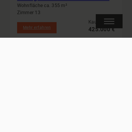
Wohnfläche ca. 355 m²
Zimmer 13
Kaufpreis
Mehr erfahren
425.000 €
Mathias Bergmann Wüstenrot
Immobilien
Am Markt 4
15345 Petershagen Eggersdorf