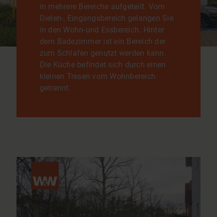
in mehrere Bereiche aufgeteilt. Vom
Dielen-, Eingangsbereich gelangen Sie
in den Wohn-und Essbereich. Hinter
dem Badezimmer ist ein Bereich der
zum Schlafen genutzt werden kann.
Die Küche befindet sich durch einen
kleinen Tresen vom Wohnbereich
getrennt.