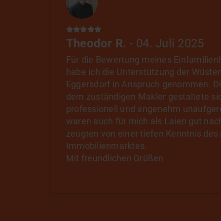
und wir sind dankbar, dass Sie uns au
Vielen Dank nochmals für Ihre hervorr
Mit freundlichen Grüßen Bright & Nasi
Theodor R.
- 04. Juli 2025
Für die Bewertung meines Einfamilien
habe ich die Unterstützung der Wüsten
Eggersdorf in Anspruch genommen. D
dem zuständigen Makler gestaltete si
professionell und angenehm unaufgere
waren auch für mich als Laien gut nac
zeugten von einer tiefen Kenntnis des
Immobilienmarktes.
Mit freundlichen Grüßen