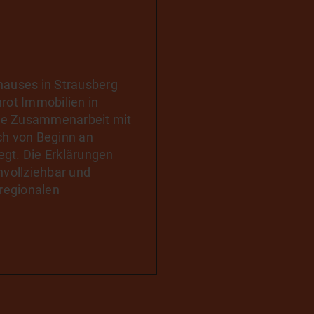
f diesem Weg begleiten.
agende Arbeit.
fat.
hauses in Strausberg
rot Immobilien in
ie Zusammenarbeit mit
ch von Beginn an
gt. Die Erklärungen
hvollziehbar und
 regionalen