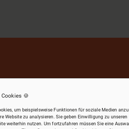
 Cookies 🍪
g!
Hier finden Sie Bewertungen unserer Kunden und unsere Au
 mehr über unsere Leistungen aus erster Hand.
okies, um beispielsweise Funktionen für soziale Medien anzub
re Website zu analysieren. Sie geben Einwilligung zu unseren
ite weiterhin nutzen. Um fortzufahren müssen Sie eine Auswah