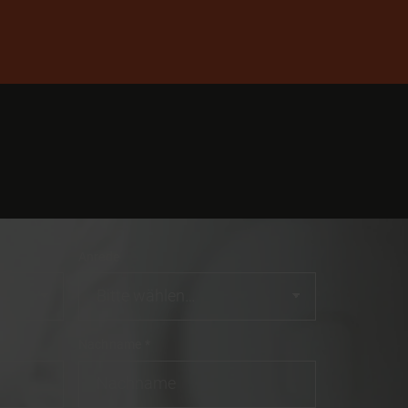
Anrede
Nachname
*