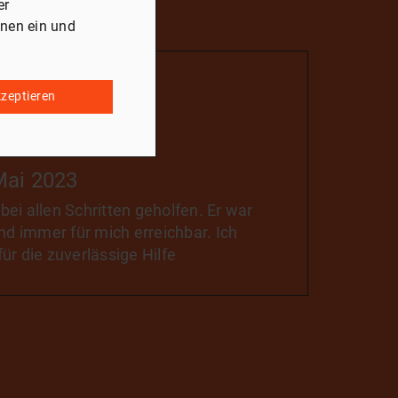
er
onen ein und
kzeptieren
 Mai 2023
ei allen Schritten geholfen. Er war
und immer für mich erreichbar. Ich
ür die zuverlässige Hilfe