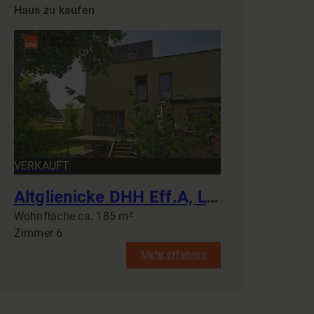
Haus zu kaufen
VERKAUFT
Altglienicke DHH Eff.A, LW WP, vier Bäder, sechs Zimmer, Generationswohnen, Einliegerwohnung, Klima
Wohnfläche ca. 185 m²
Zimmer 6
Mehr erfahren