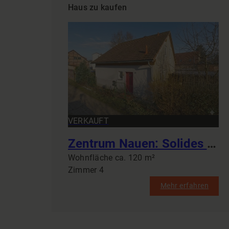
Haus zu kaufen
VERKAUFT
Zentrum Nauen: Solides Libella-Haus 115 m² mit Kamin & Doppelgarage – Gestalten Sie Ihr Wohnglück!
Wohnfläche ca. 120 m²
Zimmer 4
Mehr erfahren