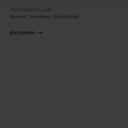
Immobilien-Guide
Wohnen. Investieren. Entscheiden.
Alle ansehen
E
i
u
b
b
e
V
Was muss ich beachten, wenn ich eine Immobilie geerbt