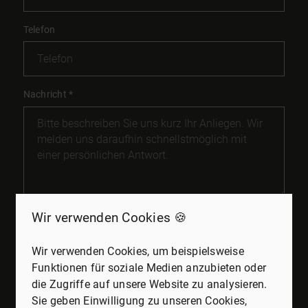
Telefon
Nachricht
*
Wir verwenden Cookies 🍪
Mit diesem Haken bestätigen Sie, dass Sie die
Datenschutzerklärung
zur Kenntnis genommen haben.
Wir verwenden Cookies, um beispielsweise
Wir nehmen den Schutz Ihrer Daten ernst. Alle
Funktionen für soziale Medien anzubieten oder
Informationen, die Sie über dieses Kontaktformular
die Zugriffe auf unsere Website zu analysieren.
senden, werden streng vertraulich behandelt. Wir
garantieren, dass Ihre persönlichen Daten nicht an
Sie geben Einwilligung zu unseren Cookies,