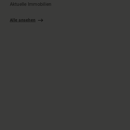
Aktuelle Immobilien
Alle ansehen
15834 Rangsdorf
Haus zu kaufen