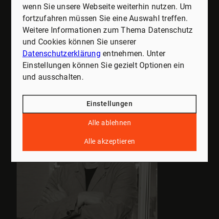
Dritte weitergegeben, verkauft oder anderweitig
wenn Sie unsere Webseite weiterhin nutzen. Um
missbraucht werden.
fortzufahren müssen Sie eine Auswahl treffen.
Vielen Dank für Ihr Vertrauen.
Weitere Informationen zum Thema Datenschutz
und Cookies können Sie unserer
Senden
Datenschutzerklärung
entnehmen. Unter
Einstellungen können Sie gezielt Optionen ein
und ausschalten.
Einstellungen
Alle ablehnen
Alle akzeptieren