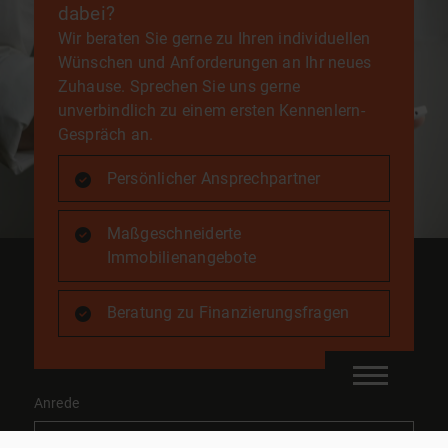
dabei?
Wir beraten Sie gerne zu Ihren individuellen
Wünschen und Anforderungen an Ihr neues
Zuhause. Sprechen Sie uns gerne
unverbindlich zu einem ersten Kennenlern-
Gespräch an.
Persönlicher Ansprechpartner
Maßgeschneiderte
Immobilienangebote
Beratung zu Finanzierungsfragen
Anrede