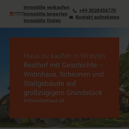
Immobilie verkaufen
+49 3028436770
Immobilie bewerten
Kontakt aufnehmen
Immobilie finden
Haus zu kaufen in Wriezen
Resthof mit Geschichte –
Wohnhaus, Scheunen und
Stallgebäude auf
großzügigem Grundstück
Einfamilienhaus alt