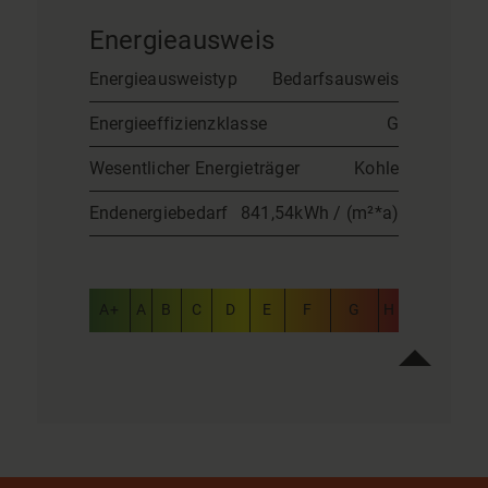
Energieausweis
Energieausweistyp
Bedarfsausweis
Energieeffizienzklasse
G
Wesentlicher Energieträger
Kohle
Endenergiebedarf
841,54kWh / (m²*a)
A+
A
B
C
D
E
F
G
H