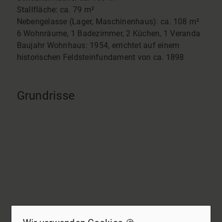
Stallfläche: ca. 79 m²
Nebengelasse (Lager, Maschinenhaus): ca. 108 m²
6 Wohnräume, 1 Badezimmer, 2 Küchen, 1 Veranda
Baujahr Wohnhaus: 1954, errichtet auf einem
historischen Feldsteinfundament von ca. 1898
Grundrisse